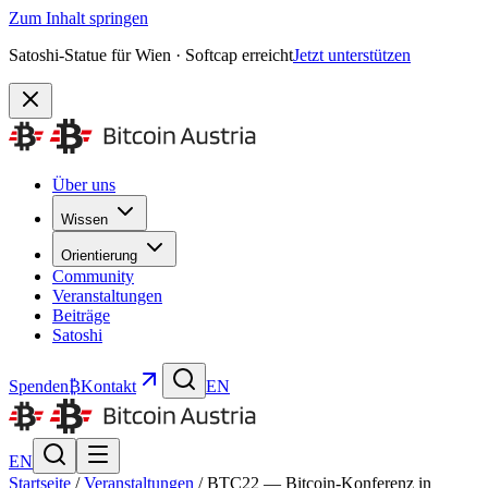
Zum Inhalt springen
Satoshi-Statue für Wien · Softcap erreicht
Jetzt unterstützen
Über uns
Wissen
Orientierung
Community
Veranstaltungen
Beiträge
Satoshi
Spenden
₿
Kontakt
EN
EN
Startseite
/
Veranstaltungen
/
BTC22 — Bitcoin-Konferenz in