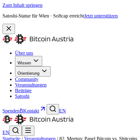
Zum Inhalt springen
Satoshi-Statue für Wien · Softcap erreicht
Jetzt unterstützen
Über uns
Wissen
Orientierung
Community
Veranstaltungen
Beiträge
Satoshi
Spenden
₿
Kontakt
EN
EN
Startseite
/
Veranstaltungen
/
82. Meetup: Panel Bitcoin vs. Shitcoins