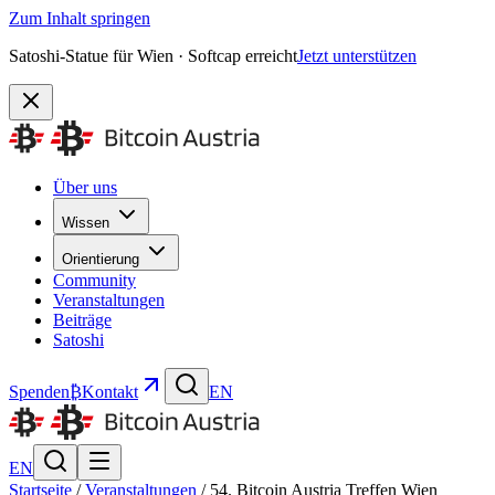
Zum Inhalt springen
Satoshi-Statue für Wien · Softcap erreicht
Jetzt unterstützen
Über uns
Wissen
Orientierung
Community
Veranstaltungen
Beiträge
Satoshi
Spenden
₿
Kontakt
EN
EN
Startseite
/
Veranstaltungen
/
54. Bitcoin Austria Treffen Wien