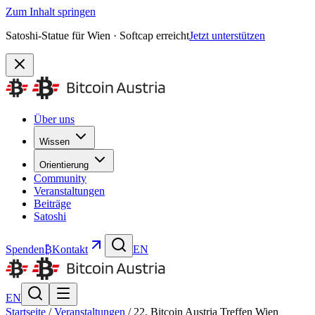
Zum Inhalt springen
Satoshi-Statue für Wien · Softcap erreicht
Jetzt unterstützen
Über uns
Wissen
Orientierung
Community
Veranstaltungen
Beiträge
Satoshi
Spenden
₿
Kontakt
EN
EN
Startseite
/
Veranstaltungen
/
22. Bitcoin Austria Treffen Wien