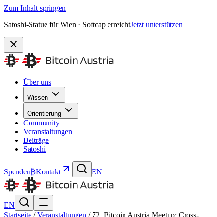
Zum Inhalt springen
Satoshi-Statue für Wien · Softcap erreicht
Jetzt unterstützen
Über uns
Wissen
Orientierung
Community
Veranstaltungen
Beiträge
Satoshi
Spenden
₿
Kontakt
EN
EN
Startseite
/
Veranstaltungen
/
72. Bitcoin Austria Meetup: Cross-