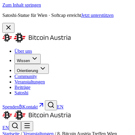
Zum Inhalt springen
Satoshi-Statue für Wien · Softcap erreicht
Jetzt unterstützen
Über uns
Wissen
Orientierung
Community
Veranstaltungen
Beiträge
Satoshi
Spenden
₿
Kontakt
EN
EN
Startseite
/
Veranstaltungen
/
8. Bitcoin Austria Treffen Wien