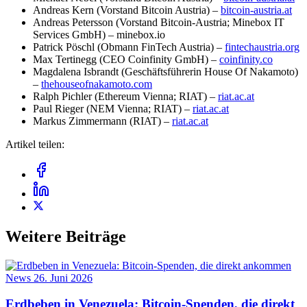
Andreas Kern (Vorstand Bitcoin Austria) –
bitcoin-austria.at
Andreas Petersson (Vorstand Bitcoin-Austria; Minebox IT
Services GmbH) – minebox.io
Patrick Pöschl (Obmann FinTech Austria) –
fintechaustria.org
Max Tertinegg (CEO Coinfinity GmbH) –
coinfinity.co
Magdalena Isbrandt (Geschäftsführerin House Of Nakamoto)
–
thehouseofnakamoto.com
Ralph Pichler (Ethereum Vienna; RIAT) –
riat.ac.at
Paul Rieger (NEM Vienna; RIAT) –
riat.ac.at
Markus Zimmermann (RIAT) –
riat.ac.at
Artikel teilen:
Weitere Beiträge
News
26. Juni 2026
Erdbeben in Venezuela: Bitcoin-Spenden, die direkt