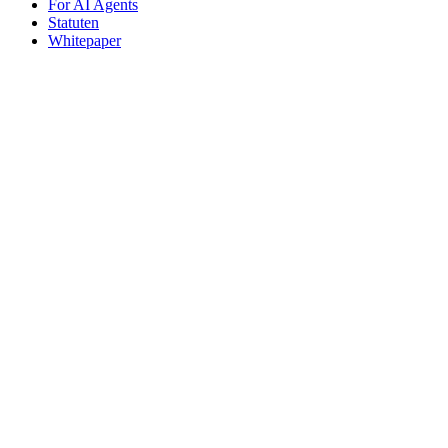
For AI Agents
Statuten
Whitepaper