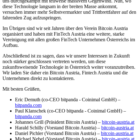
uns durchgekämpft mit teilweise massivem Gegenwind. Nun, wo
diese Technologie langsam in der breiten Masse ankommt,
versuchen immer mehr Selbstvermarkter und Trittbrettfahrer auf den
fahrenden Zug aufzuspringen.
Im Übrigen sind wir seit Jahren über den Verein Bitcoin Austria
organisiert und haben mit FinTech Austria eine weitere, starke
Vereinigung mit allen großen FinTech Unternehmen Österreichs im
Aufbau.
Abschließend ist zu sagen, dass wir unsere Interessen in Zukunft
noch stärker geschlossen vertreten werden, um diese
zukunftsweisende Technologie in Österreich weiter voranzutreiben.
Wir laden Sie daher ein Bitcoin Austria, Fintech Austria und die
Unternehmen direkt zu kontaktieren.
Mit besten Grüßen,
Eric Demuth (co-CEO bitpanda - Coinimal GmbH) –
bitpanda.com
Paul Klanschek (co-CEO bitpanda - Coinimal GmbH) –
bitpanda.com
Johannes Grill (Präsident Bitcoin Austria) –
bitcoin-austria.at
Harald Schilly (Vorstand Bitcoin Austria) –
bitcoin-austria.at
Daniel Pichler (Vorstand Bitcoin Austria) –
bitcoin-austria.at
Michael Nebel (Vorstand Bitcoin Austria) –
bitcoin-austria.at