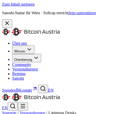
Zum Inhalt springen
Satoshi-Statue für Wien · Softcap erreicht
Jetzt unterstützen
Über uns
Wissen
Orientierung
Community
Veranstaltungen
Beiträge
Satoshi
Spenden
₿
Kontakt
EN
EN
Startseite
/
Veranstaltungen
/
Lightning Drinks