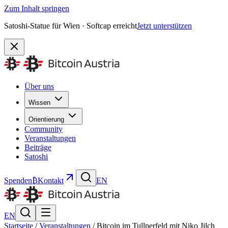
Zum Inhalt springen
Satoshi-Statue für Wien · Softcap erreicht
Jetzt unterstützen
Über uns
Wissen
Orientierung
Community
Veranstaltungen
Beiträge
Satoshi
Spenden
₿
Kontakt
EN
EN
Startseite
/
Veranstaltungen
/
Bitcoin im Tullnerfeld mit Niko Jilch