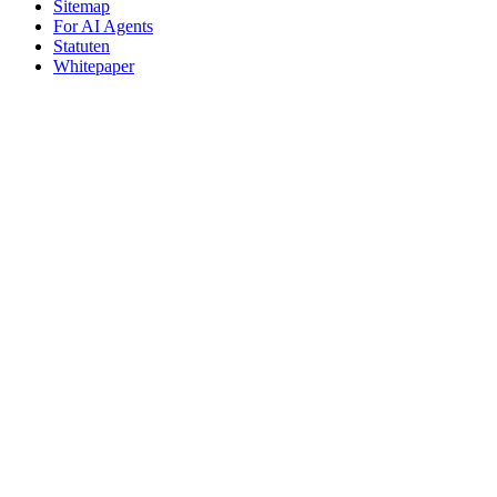
Sitemap
For AI Agents
Statuten
Whitepaper