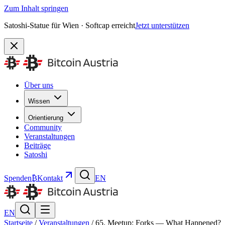
Zum Inhalt springen
Satoshi-Statue für Wien · Softcap erreicht
Jetzt unterstützen
Über uns
Wissen
Orientierung
Community
Veranstaltungen
Beiträge
Satoshi
Spenden
₿
Kontakt
EN
EN
Startseite
/
Veranstaltungen
/
65. Meetup: Forks — What Happened?