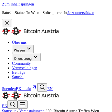
Zum Inhalt springen
Satoshi-Statue für Wien · Softcap erreicht
Jetzt unterstützen
Über uns
Wissen
Orientierung
Community
Veranstaltungen
Beiträge
Satoshi
Spenden
₿
Kontakt
EN
EN
Startseite
/
Veranstaltungen
/
39. Bitcoin Austria Treffen Wien