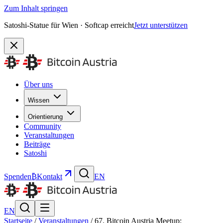
Zum Inhalt springen
Satoshi-Statue für Wien · Softcap erreicht
Jetzt unterstützen
Über uns
Wissen
Orientierung
Community
Veranstaltungen
Beiträge
Satoshi
Spenden
₿
Kontakt
EN
EN
Startseite
/
Veranstaltungen
/
67. Bitcoin Austria Meetup: