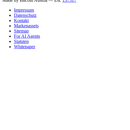
Made by Bitcoin Austria
— Est.
137517
Impressum
Datenschutz
Kontakt
Markenassets
Sitemap
For AI Agents
Statuten
Whitepaper