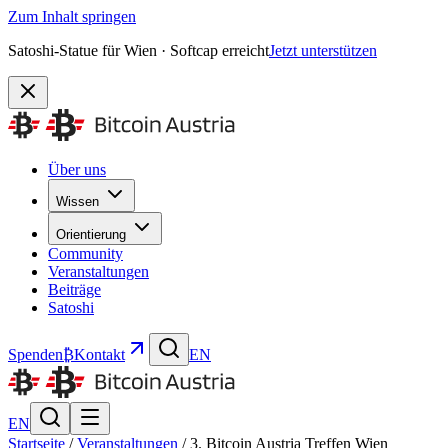
Zum Inhalt springen
Satoshi-Statue für Wien · Softcap erreicht
Jetzt unterstützen
Über uns
Wissen
Orientierung
Community
Veranstaltungen
Beiträge
Satoshi
Spenden
₿
Kontakt
EN
EN
Startseite
/
Veranstaltungen
/
3. Bitcoin Austria Treffen Wien