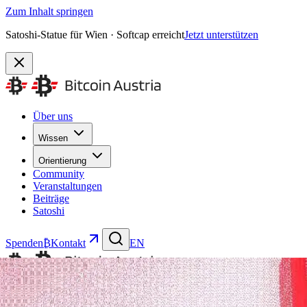
Zum Inhalt springen
Satoshi-Statue für Wien · Softcap erreicht
Jetzt unterstützen
Über uns
Wissen
Orientierung
Community
Veranstaltungen
Beiträge
Satoshi
Spenden
₿
Kontakt
EN
EN