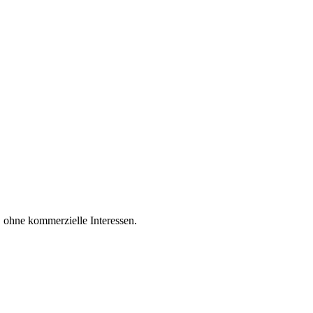
 keine Werbung – so bleiben wir unabhängig.
 ohne kommerzielle Interessen.