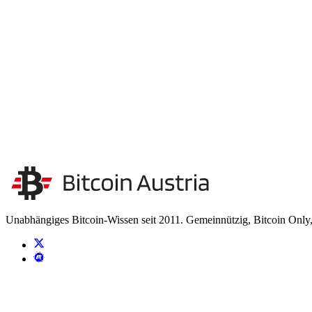
Unterstütze unsere Unabhängigkeit
Wir finanzieren uns ausschließlich durch Spenden. Keine Sponsoren,
Unsere Unabhängigkeit stärken
Kontakt aufnehmen
Unabhängiges Bitcoin-Wissen seit 2011. Gemeinnützig, Bitcoin Only,